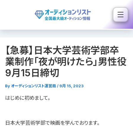
内
容
を
ス
キ
【急募】日本大学芸術学部卒
ッ
プ
業制作「夜が明けたら」男性役
9月15日締切
By
オーディションリスト運営局
/
9月 15, 2023
はじめに初めまして。
日本大学芸術学部で映画を学んでおります。