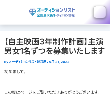
内
容
を
ス
キ
【自主映画3年制作計画】主演
ッ
プ
男女1名ずつを募集いたします
By
オーディションリスト運営局
/
9月 21, 2023
初めまして。
この度はページをご覧いただきありがとうございます。