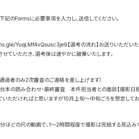
下記のFormsに必要事項を入力し、送信してください。
/forms.gle/YuqLMf4vQsusc3je9【選考の流れ】お送りいた
させていただき、選考後は速やかに破棄いたします。
（通過者のみ2次審査のご連絡を差し上げます）
 台本の読み合わせ・最終審査 本件担当者との面談【撮影日程
ていただければと思いますが10月上旬〜中旬ごろを想定してお
3分ほどの尺の動画で、1〜2時間程度で撮影は完結する見込み