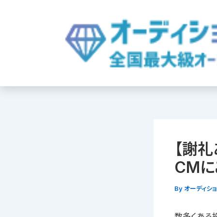
内
容
を
ス
キ
ッ
プ
【謝礼
CM
By
オーディシ
数多くある