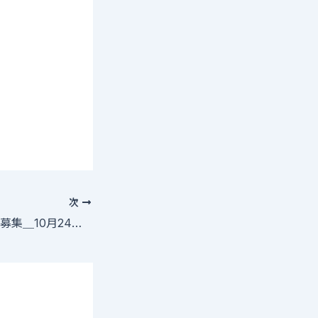
次
広告用ハンドモデル募集＿10月24日都内撮影「報酬あり」