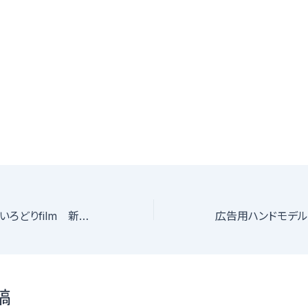
自主映画制作団体いろどりfilm 新規メンバー募集(キャスト・脚本家・カメラマン・編集・照明・音声・作曲家)
稿