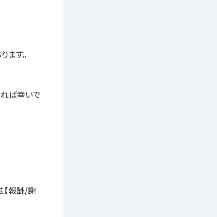
おります。
ければ幸いで
性【報酬/謝