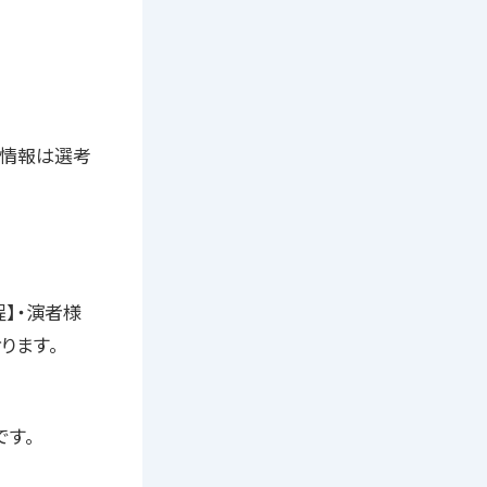
だいた情報は選考
】・演者様
ります。
です。