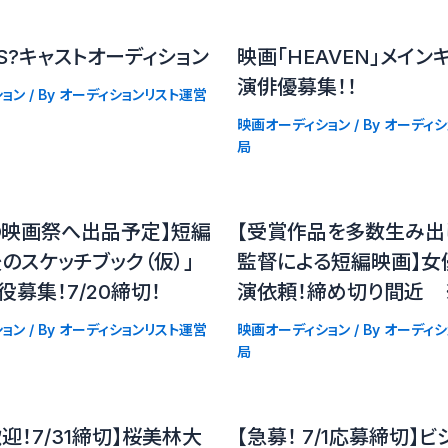
S?キャストオーディション
映画「HEAVEN」メイン
演俳優募集！！
ョン
/ By
オーディションリスト運営
映画オーディション
/ By
オーディシ
局
の映画祭へ出品予定】短編
【受賞作品を多数生み出
のスケッチブック（仮）」
監督による短編映画】女
役募集！7/20締切！
演依頼！締め切り間近 ※
ョン
/ By
オーディションリスト運営
映画オーディション
/ By
オーディシ
局
迎！7/31締切】桜美林大
【急募！ 7/1応募締切】