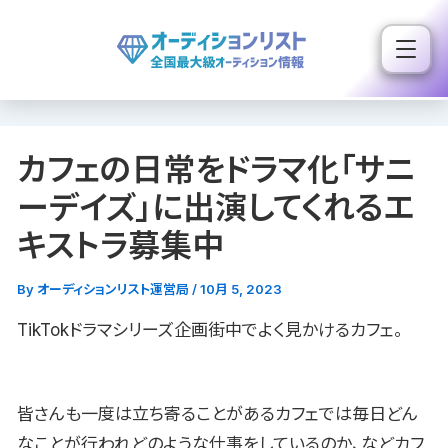
内
容
を
ス
キ
カフェの日常をドラマ化「サニ
ッ
プ
ーデイズ」に出演してくれるエ
キストラ募集中
By
オーディションリスト運営局
/
10月 5, 2023
TikTokドラマシリーズ企画街中でよく見かけるカフェ。
皆さんも一度は立ち寄ることがあるカフェでは毎日どん
なことが行われどのような仕事をしているのか、などカフ