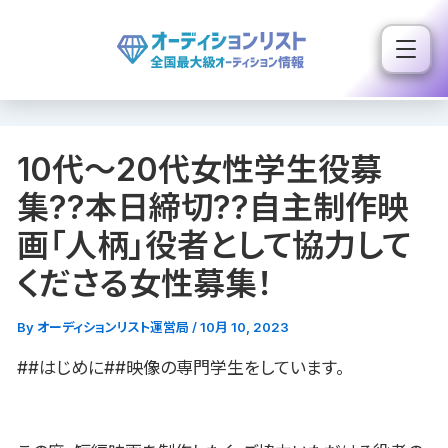
内
容
を
ス
キ
10代〜20代女性学生役募
ッ
プ
集??本日締切??自主制作映
画「人柄」役者として協力して
くださる女性募集！
By
オーディションリスト運営局
/
10月 10, 2023
##はじめに##映像の専門学生をしています。