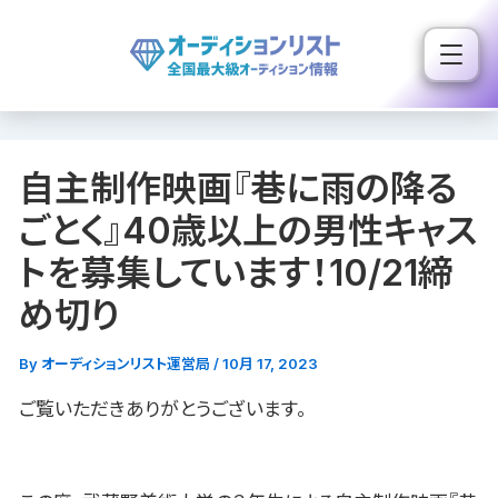
内
容
を
ス
キ
自主制作映画『巷に雨の降る
ッ
プ
ごとく』40歳以上の男性キャス
トを募集しています！10/21締
め切り
By
オーディションリスト運営局
/
10月 17, 2023
ご覧いただきありがとうございます。