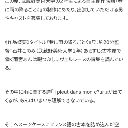
この度、武蔵野美術大学の２年生による自主制作映画『巷
に雨の降るごとく』の制作にあたり、出演していただける男
性キャストを募集しております。
《作品概要》タイトル『巷に雨の降るごとく』尺：約20分監
督：石井このみ（武蔵野美術大学２年）あらすじ:古本屋で
働く雨宮あんは暇つぶしにヴェルレーヌの詩集を読んでい
る。
その中に雨に関する詩『il pleut dans mon c?ur 』が出て
くるが、あんはいまいち理解できないでいる。
そこへスーツケースにフランス語の古本を詰め込んだ空