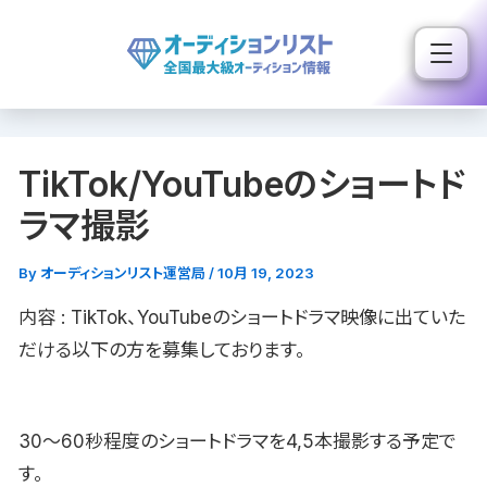
内
容
を
ス
キ
TikTok/YouTubeのショートド
ッ
プ
ラマ撮影
By
オーディションリスト運営局
/
10月 19, 2023
内容 : TikTok、YouTubeのショートドラマ映像に出ていた
だける以下の方を募集しております。
30〜60秒程度のショートドラマを4,5本撮影する予定で
す。