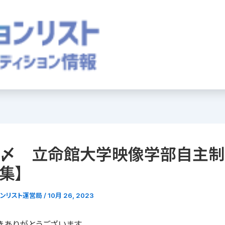
/12〆 立命館大学映像学部自主
集】
ョンリスト運営局
/
10月 26, 2023
きありがとうございます。