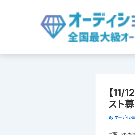
内
容
を
ス
キ
ッ
プ
【11
スト募
By
オーディシ
ご覧いただ