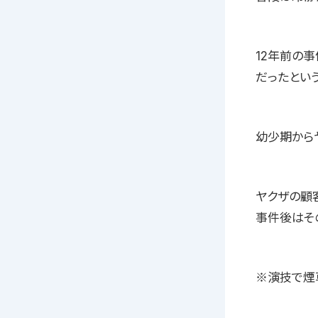
12年前の
だったとい
幼少期から
ヤクザの顧
事件後はそ
※演技で煙