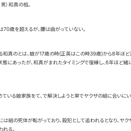
・男）和真の祖。
は70歳を超えるが、腰は曲がっていない。
る和真のとは、娘が17歳の時(正英はこの時39歳)から8年ほど
状態にあったが、和真がまれたタイミングで復縁し、6年ほど緒
めている娘家族をて、で解決しようと単でヤクザの組に会いにい
こには組の死体が転がっており、殺犯として追われるとなり、ヤク
われる。