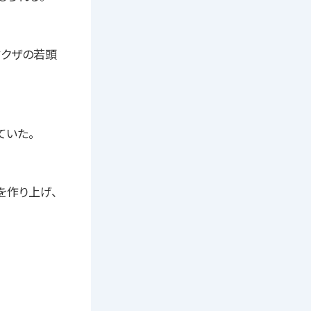
ヤクザの若頭
ていた。
を作り上げ、