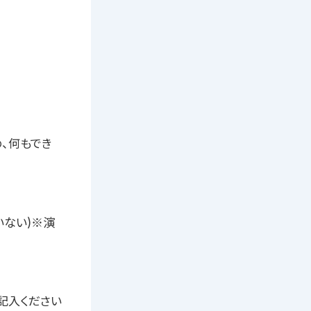
、何もでき
ない)※演
記入ください