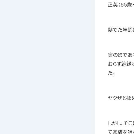
正英（65歳
髪でた年齢
実の娘であ
おらず絶縁
た。
ヤクザと揉
しかし、そ
て家族を狙