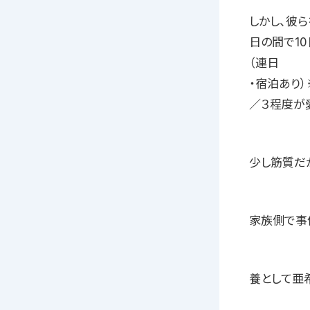
しかし、彼ら
日の間で1
（連日
・宿泊あり
／３程度が
少し筋質だ
家族側で事
養として亜希