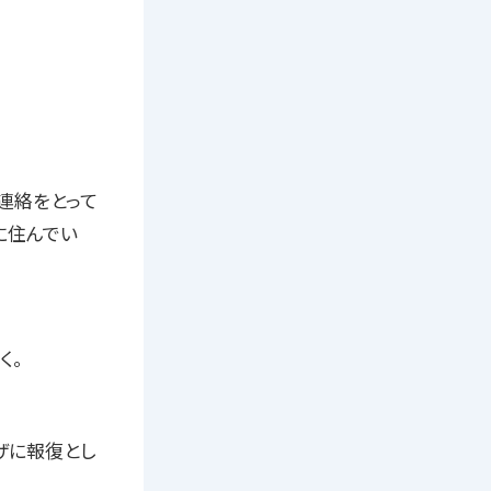
連絡をとって
に住んでい
く。
ザに報復とし