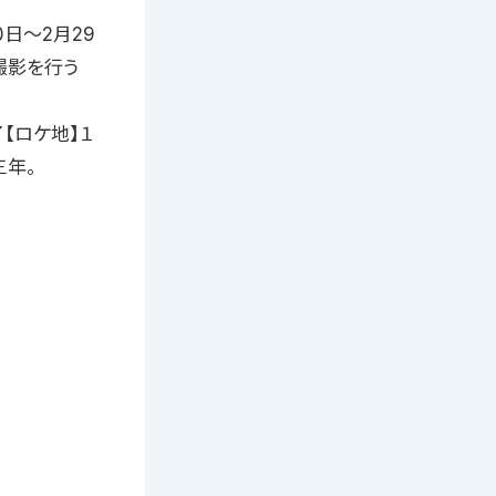
日〜2月29
撮影を行う
【ロケ地】１
三年。