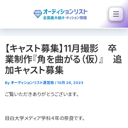
内
容
を
ス
キ
【キャスト募集】11月撮影 卒
ッ
プ
業制作『角を曲がる（仮）』 追
加キャスト募集
By
オーディションリスト運営局
/
10月 26, 2023
ご覧いただきありがとうございます。
目白大学メディア学科４年の奈良です。