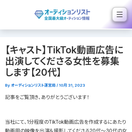
内
容
を
ス
キ
【キャスト】TikTok動画広告に
ッ
プ
出演してくださる女性を募集
します【20代】
By
オーディションリスト運営局
/
10月 31, 2023
記事をご覧頂き、ありがとうございます！
当社にて、1分程度のTikTok動画広告を作成するにあたり
動画用の映像を出演＆撮影してくださる20代〜30代の女