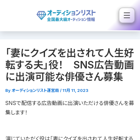
内
容
を
ス
キ
「妻にクイズを出されて人生好
ッ
プ
転する夫」役！ SNS広告動画
に出演可能な俳優さん募集
By
オーディションリスト運営局
/
11月 11, 2023
SNSで配信する広告動画に出演いただける俳優さんを募
集します！
演じていただく役は「妻にクイズを出されて人生好転する