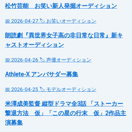
松竹芸能 お笑い新人発掘オーディション
📅 2026-04-27
🏷️ お笑いオーディション
朗読劇『異世界女子高の非日常な日常』新キ
ャストオーディション
📅 2026-04-26
🏷️ 声優オーディション
Athlete-X アンバサダー募集
📅 2026-04-25
🏷️ モデルオーディション
米澤成美監督 縦型ドラマ全3話 「ストーカー
撃退方法 仮」「この星の行末 仮」2作品主
演募集