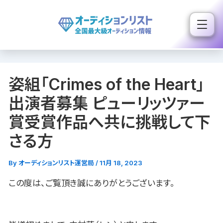
内
容
を
ス
キ
姿組「Crimes of the Heart」
ッ
プ
出演者募集 ピューリッツァー
賞受賞作品へ共に挑戦して下
さる方
By
オーディションリスト運営局
/
11月 18, 2023
この度は、ご覧頂き誠にありがとうございます。