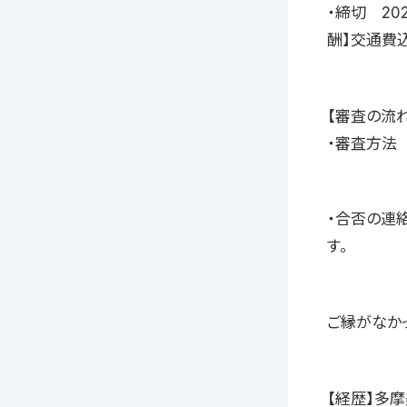
・締切 202
酬】交通費込
【審査の流れ
・審査方法
・合否の連
す。
ご縁がなか
【経歴】多