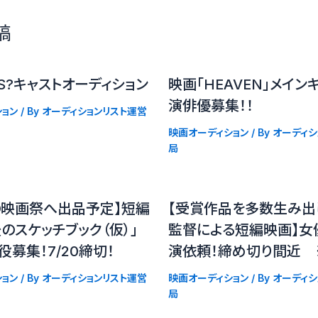
稿
S?キャストオーディション
映画「HEAVEN」メイン
演俳優募集！！
ョン
/ By
オーディションリスト運営
映画オーディション
/ By
オーディシ
局
の映画祭へ出品予定】短編
【受賞作品を多数生み出
のスケッチブック（仮）」
監督による短編映画】女
役募集！7/20締切！
演依頼！締め切り間近 ※
ョン
/ By
オーディションリスト運営
映画オーディション
/ By
オーディシ
局