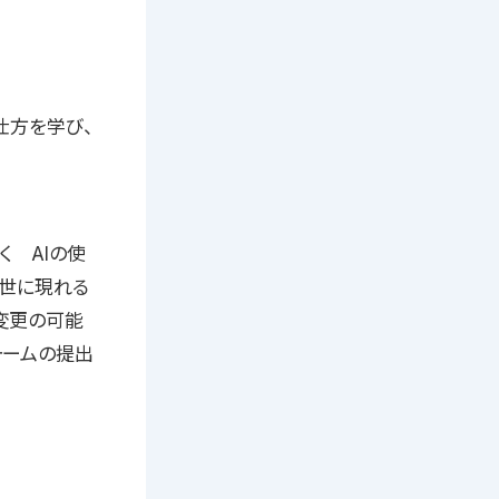
仕方を学び、
 AIの使
の世に現れる
（変更の可能
ォームの提出