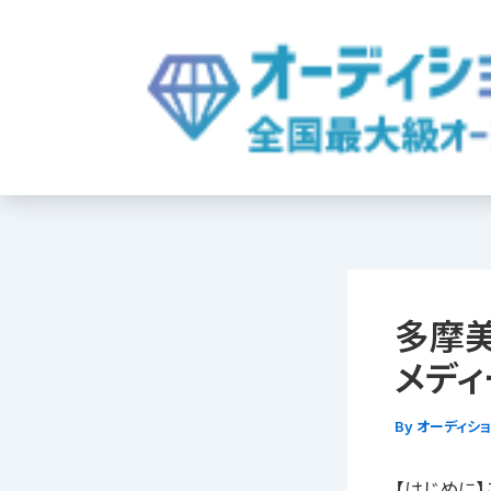
内
容
を
ス
キ
ッ
プ
多摩美
メディ
By
オーディシ
【はじめに】