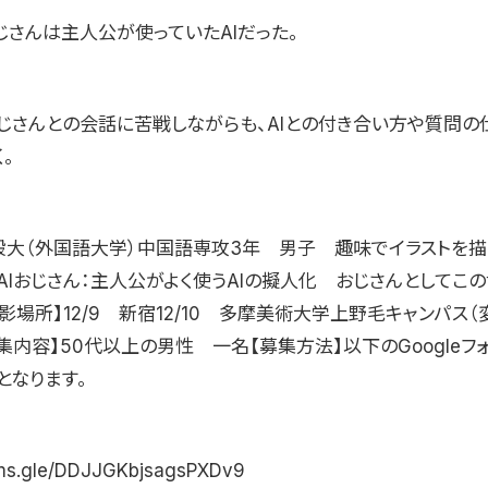
じさんは主人公が使っていたAIだった。
じさんとの会話に苦戦しながらも、AIとの付き合い方や質問の
。
般大（外国語大学）中国語専攻3年 男子 趣味でイラストを描く
AIおじさん：主人公がよく使うAIの擬人化 おじさんとしてこ
影場所】12/9 新宿12/10 多摩美術大学上野毛キャンパス
集内容】50代以上の男性 一名【募集方法】以下のGoogleフ
となります。
orms.gle/DDJJGKbjsagsPXDv9