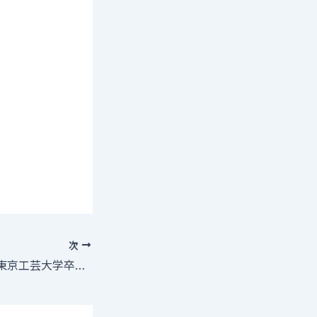
次
【17歳女性役募集】東京工芸大学卒業制作 短編『ふり』12月3日正午〜夕方撮影