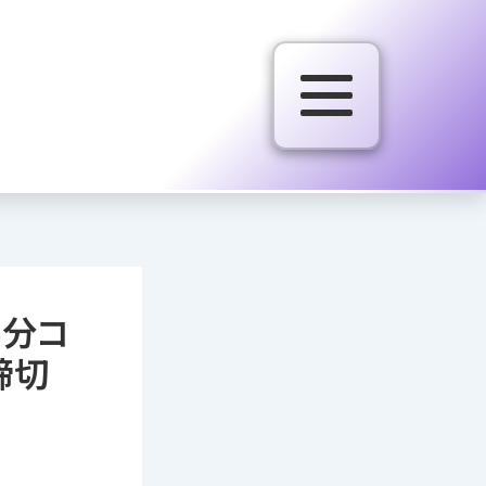
5分コ
締切