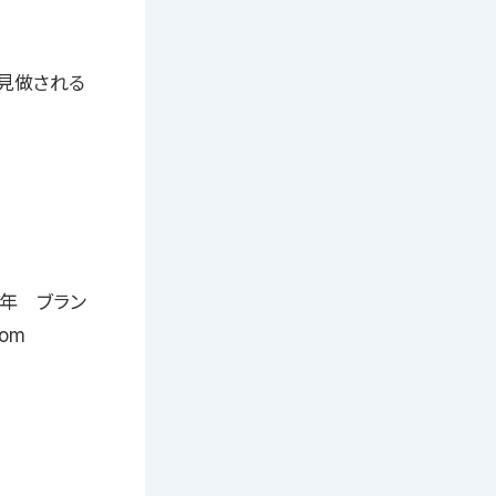
見做される
年 ブラン
om