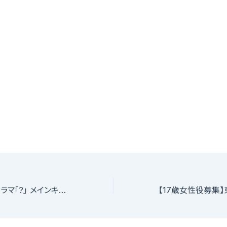
5話完結 ショートドラマ「?」 メインキャスト、サブキャスト、新人の方大募集！！