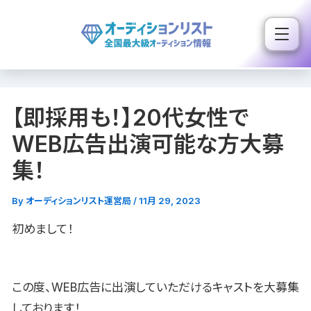
内
容
を
ス
キ
【即採用も！】20代女性で
ッ
プ
WEB広告出演可能な方大募
集！
By
オーディションリスト運営局
/
11月 29, 2023
初めまして！
この度、WEB広告に出演していただけるキャストを大募集
しております！