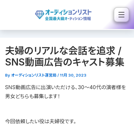
内
容
を
ス
キ
夫婦のリアルな会話を追求 /
ッ
プ
SNS動画広告のキャスト募集
By
オーディションリスト運営局
/
11月 30, 2023
SNS動画広告に出演いただける、30〜40代の演者様を
男女どちらも募集します！
今回依頼したい役は夫婦役です。