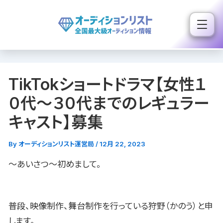
内
容
を
ス
キ
TikTokショートドラマ【女性１
ッ
プ
０代〜３０代までのレギュラー
キャスト】募集
By
オーディションリスト運営局
/
12月 22, 2023
〜あいさつ〜初めまして。
普段、映像制作、舞台制作を行っている狩野（かのう）と申
します。