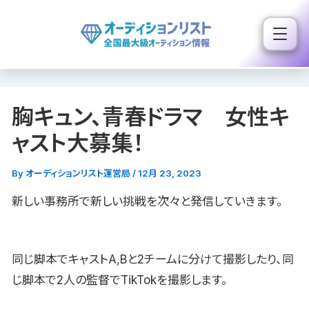
内
容
を
ス
キ
胸キュン、青春ドラマ 女性キ
ッ
プ
ャスト大募集！
By
オーディションリスト運営局
/
12月 23, 2023
新しい事務所で新しい挑戦を次々と発信していきます。
同じ脚本でキャストA,Bと2チームに分けて撮影したり、同
じ脚本で2人の監督でTikTokを撮影します。