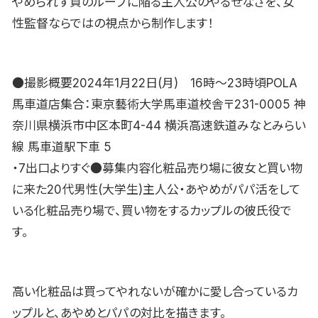
やめられず負のループに陥る主人公のやるせなさを、女
性監督ならではの視点から制作します！
●撮影概要2024年1月22日(月) 16時〜23時頃POLA
馬車道店集合：東京藝術大学馬車道校舎〒231-0005 神
奈川県横浜市中区本町4-44 横浜高速鉄道みなとみらい
線 馬車道駅下車 5
・7出口よりすぐ●募集内容化粧品売り場に彼女と買い物
に来た20代男性(大学生)主人公・あやめがパパ活をして
いる化粧品売り場で、買い物をするカップルの彼氏役で
す。
高い化粧品は買ってやれないが確かに愛し合っているカ
ップルと、あやめとパパの対比を描きます。