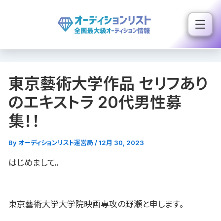
内
容
を
ス
キ
東京藝術大学作品 セリフあり
ッ
プ
のエキストラ 20代男性募
集！！
By
オーディションリスト運営局
/
12月 30, 2023
はじめまして。
東京藝術大学大学院映画専攻の野瀬と申します。