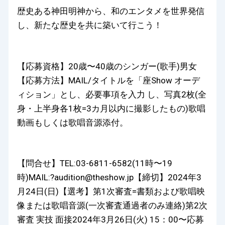
歴史ある神田明神から、和のエンタメを世界発信
し、新たな歴史を共に築いて行こう！
【応募資格】20歳〜40歳のシンガー(歌手)男女
【応募方法】MAIL/タイトルを「座Show オーデ
ィション」とし、必要事項を入力 し、写真2枚(全
身・上半身各1枚=3カ月以内に撮影したもの)歌唱
動画もしくは歌唱音源添付。
【問合せ】TEL:03-6811-6582(11時〜19
時)MAIL:?audition@theshow.jp【締切】2024年3
月24日(日)【選考】第1次審査=書類および歌唱映
像または歌唱音源(一次審査通過者のみ連絡)第2次
審査 実技 面接2024年3月26日(火) 15：00〜応募