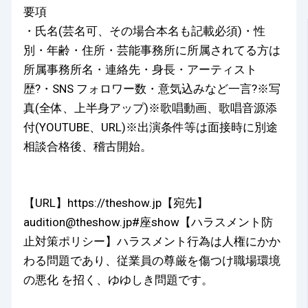
要項
・氏名(芸名可、その場合本名も記載必須)・性
別・年齢・住所・芸能事務所に所属されてる方は
所属事務所名・連絡先・身長・アーティスト
歴?・SNS フォロワー数・意気込みなど一言?※写
真(全体、上半身アップ)※歌唱動画、歌唱音源添
付(YOUTUBE、URL)※出演条件等は面接時に別途
相談合格後、稽古開始。
【URL】https://theshow.jp【宛先】
audition@theshow.jp#座show【ハラスメント防
止対策ポリシー】ハラスメント行為は人権にかか
わる問題であり、従業員の尊厳を傷つけ職場環境
の悪化 を招く、ゆゆしき問題です。