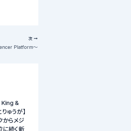
次
uencer Platform〜
ing &
りとりゅうが】
クからメジ
位に続く新