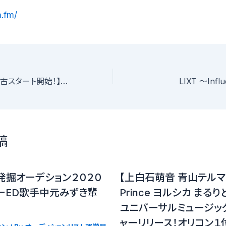
a.fm/
(関西)【新年から稽古スタート開始！】今こそ明るい舞台を！(inライブ配信)｜新人出演者募集(15〜35歳)
LIXT 〜Infl
稿
発掘オーデション２０２０
【上白石萌音 青山テルマ K
ーED歌手中元みずき輩
Prince ヨルシカ まる
ユニバーサルミュージッ
ャーリリース！オリコン１