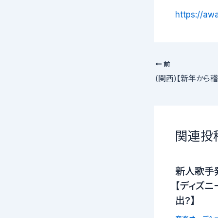
https://aw
前
関連投
新人歌手
【ディズニ
出?】