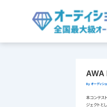
内
容
を
ス
キ
ッ
プ
AWA 
By
オーディシ
本コンテス
ジェクトと