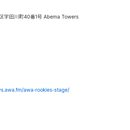
宇田川町40番1号 Abema Towers
ws.awa.fm/awa-rookies-stage/