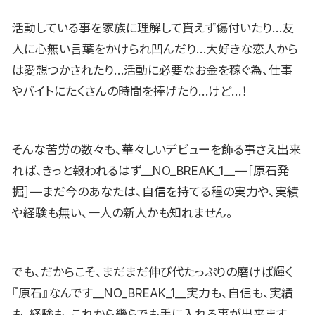
活動している事を家族に理解して貰えず傷付いたり…友
人に心無い言葉をかけられ凹んだり…大好きな恋人から
は愛想つかされたり…活動に必要なお金を稼ぐ為、仕事
やバイトにたくさんの時間を捧げたり…けど…！
そんな苦労の数々も、華々しいデビューを飾る事さえ出来
れば、きっと報われるはず__NO_BREAK_1__—［原石発
掘］—まだ今のあなたは、自信を持てる程の実力や、実績
や経験も無い、一人の新人かも知れません。
でも、だからこそ、まだまだ伸び代たっぷりの磨けば輝く
『原石』なんです__NO_BREAK_1__実力も、自信も、実績
も、経験も、これから幾らでも手に入れる事が出来ます。