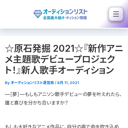
内
容
を
ス
キ
☆原石発掘 2021☆『新作アニ
ッ
プ
メ主題歌デビュープロジェク
ト！』新人歌手オーディション
By
オーディションリスト運営局
/
8月 11, 2021
—［夢］—もしもアニソン歌手デビューの夢を叶えれたら、
誰と喜びを分かち合いますか？
もしも大好きなアニメ作品に、自分の声で命を吹き込め