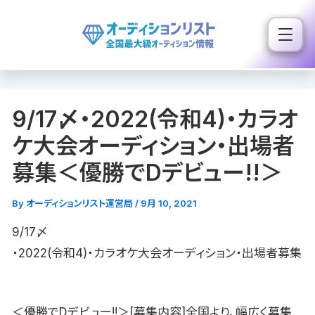
内
容
を
ス
キ
9/17〆・2022(令和4)・カラオ
ッ
プ
ケ大会オーディション・出場者
募集＜優勝でDデビュー!!＞
By
オーディションリスト運営局
/
9月 10, 2021
9/17〆
・2022(令和4)・カラオケ大会オーディション・出場者募集
＜優勝でDデビュー!!＞[募集内容]全国より、幅広く募集