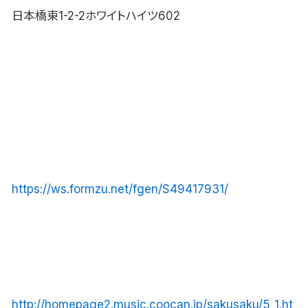
日本橋東1-2-2ホワイトハイツ602
https://ws.formzu.net/fgen/S49417931/
http://homepage2.music.coocan.jp/sakusaku/5_1.ht