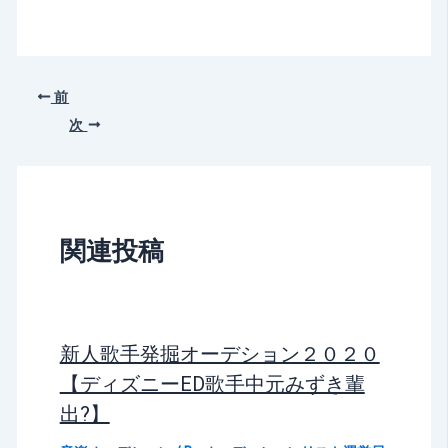
前
次
関連投稿
新人歌手発掘オーデション２０２０
【ディズニーED歌手中元みずき輩
出?】