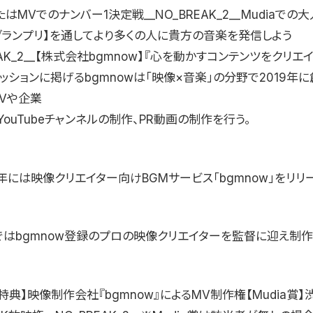
はMVでのナンバー1決定戦__NO_BREAK_2__Mudiaでの
グランプリ】を通してより多くの人に貴方の音楽を発信しよう
REAK_2__【株式会社bgmnow】『心を動かすコンテンツをクリエ
ッションに掲げるbgmnowは「映像×音楽」の分野で2019年に
MVや企業
YouTubeチャンネルの制作、PR動画の制作を行う。
2年には映像クリエイター向けBGMサービス「bgmnow」をリリ
ではbgmnow登録のプロの映像クリエイターを監督に迎え制作
特典】映像制作会社『bgmnow』によるMV制作権【Mudia賞