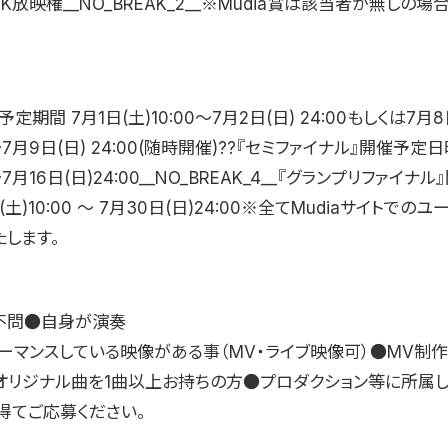
EK放映権__NO_BREAK_2__※Mudia賞は該当者が無しの
定期間 7月1日(土)10:00〜7月2日(日) 24:00もしくは7月
0〜7月9日(日) 24:00(随時開催)??『セミファイナル』開催予定日
0〜7月16日(日)24:00__NO_BREAK_4__『グランプリファイナ
(土)10:00 〜 7月30日(日)24:00※全てMudiaサイトでの
たします。
不問●自身が演奏
ォーマンスしている映像がある事（MV・ライブ映像可）●MV制
オリジナル曲を1曲以上お持ちの方●プロダクション等に所属
得てご応募ください。