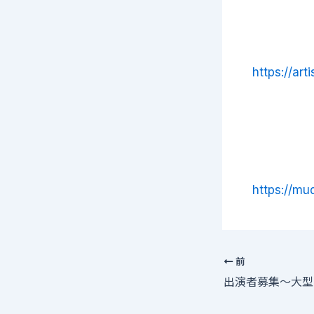
https://art
https://mud
前