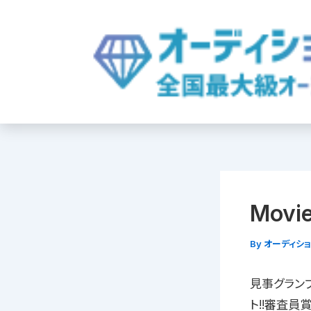
内
容
を
ス
キ
ッ
プ
Movie
By
オーディシ
見事グランプ
ト!!審査員