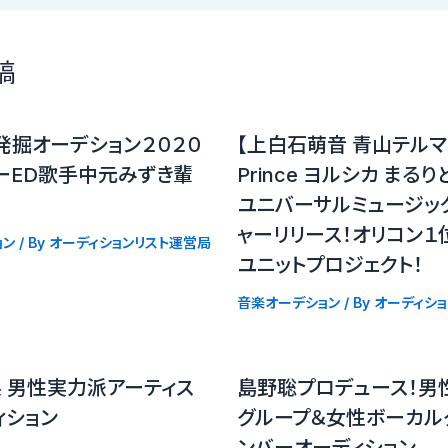
稿
発掘オーデション２０２０
【上白石萌音 青山テルマ K
ーED歌手中元みずき輩
Prince ヨルシカ まる
ユニバーサルミュージッ
ャーリリース！オリコン１
ョン
/ By
オーディションリスト運営局
ユニットプロジェクト！
音楽オーデション
/ By
オーディシ
P系 男性実力派アーティス
島野聡プロデュース！男
ィション
グループ＆女性ボーカル