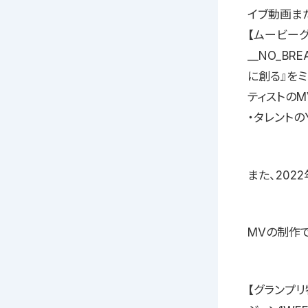
イブ動画また
【ムービー
__NO_B
に創る』をミ
ティストの
・タレントの
また、202
MVの制作
【グランプリ