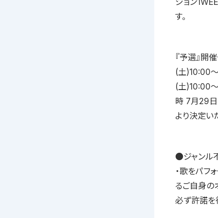
ジョン1WE
す。
『予選』開催予
(土)10:0
(土)10:0
時 7月29日
より決定い
●ジャンル
・歌をパフ
るご自身の
必ず許諾を