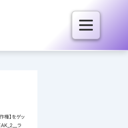
制作権】をゲッ
K_2__ラ