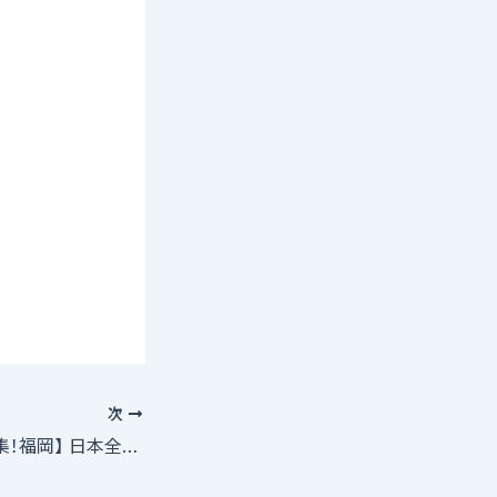
次
【学校巡演！役者募集！福岡】 日本全国の子ども達に夢と感動を！男性役者募集！