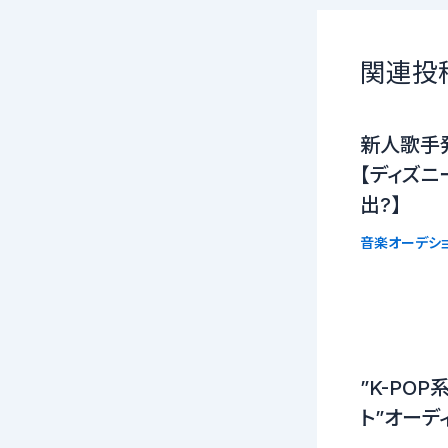
関連投
新人歌手
【ディズニ
出?】
音楽オーデシ
”K-PO
ト”オーデ