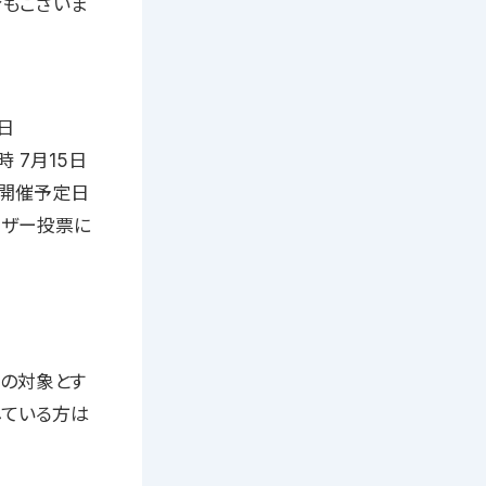
場合もございま
8日
時 7月15日
ル』開催予定日
ユーザー投票に
作の対象とす
している方は