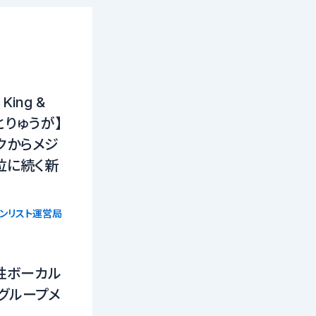
ing &
りとりゅうが】
クからメジ
位に続く新
ョンリスト運営局
性ボーカル
グループメ