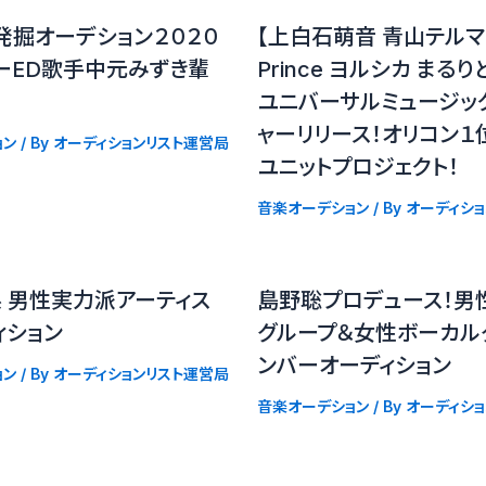
発掘オーデション２０２０
【上白石萌音 青山テルマ K
ーED歌手中元みずき輩
Prince ヨルシカ まる
ユニバーサルミュージッ
ャーリリース！オリコン１
ョン
/ By
オーディションリスト運営局
ユニットプロジェクト！
音楽オーデション
/ By
オーディシ
P系 男性実力派アーティス
島野聡プロデュース！男
ィション
グループ＆女性ボーカル
ンバーオーディション
ョン
/ By
オーディションリスト運営局
音楽オーデション
/ By
オーディシ