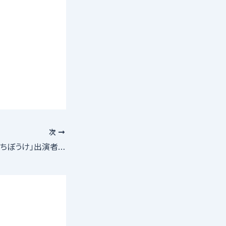
次
朗読劇／「町娘の待ちぼうけ」出演者募集