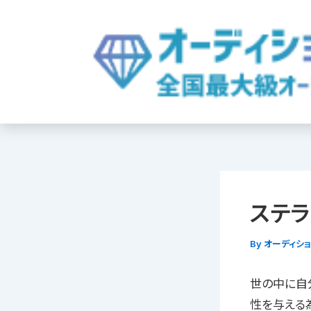
内
容
を
ス
キ
ッ
プ
ステラ
By
オーディシ
世の中に自
性を与える