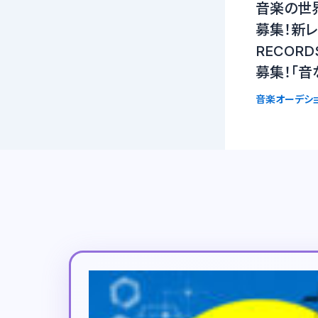
音楽の世
募集！新レー
RECOR
募集！「音
音楽オーデシ