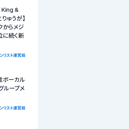
ing &
りとりゅうが】
クからメジ
位に続く新
ョンリスト運営局
性ボーカル
グループメ
ョンリスト運営局