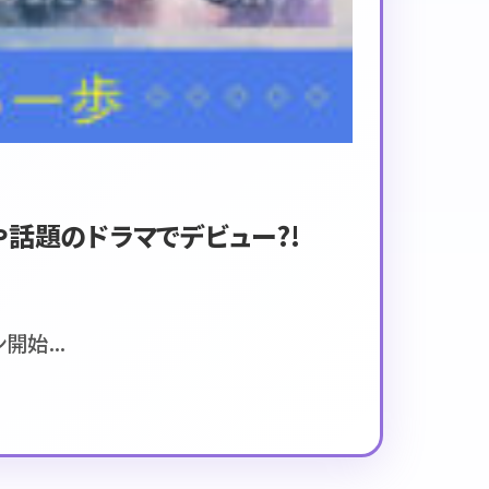
や話題のドラマでデビュー?!
始...