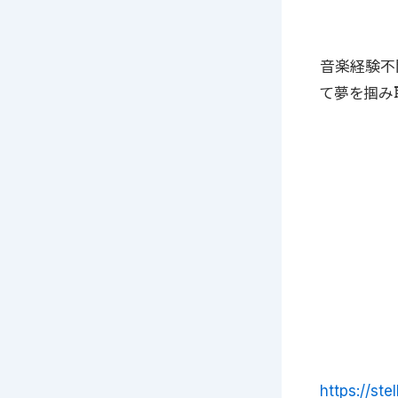
音楽経験不問
て夢を掴み取ろ
https://ste