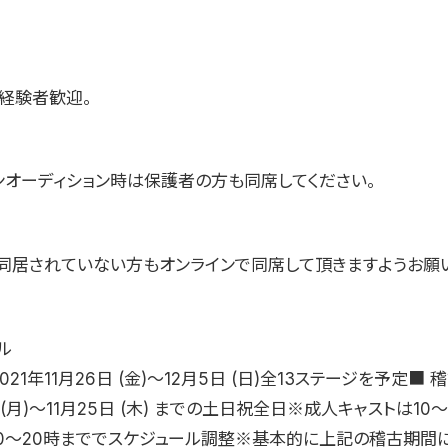
未経験者歓迎。
ンオーディション時は保護者の方も同席してください。
同居されていない方もオンラインで同席して頂きますようお願い
ル
21年11月26日 (金)〜12月5日 (日)全13ステージを予定■ 
日 (月)〜11月25日 (木) までの土日祝全日※成人キャストは10
10〜20時まででスケジュール調整※基本的に上記の稽古期間