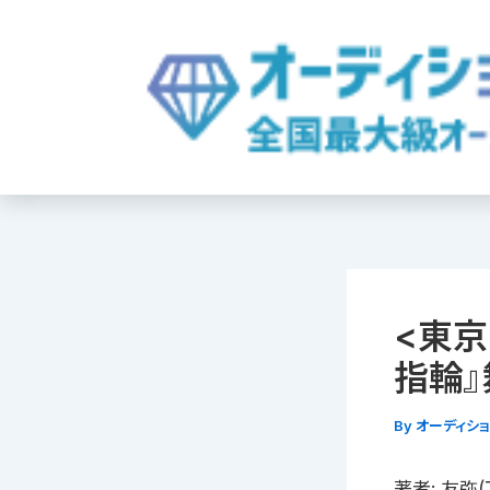
内
容
を
ス
キ
ッ
プ
<東京
指輪』
By
オーディシ
著者: 友弥