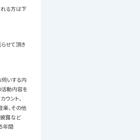
される方は下
送らせて頂き
ムでお伺いする内
体の活動内容を
カウント、
、音楽、その他
技披露など
5年間