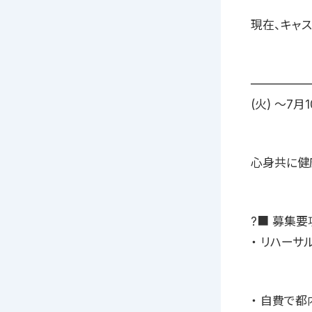
現在、キャス
—————
(火) 〜7月
心身共に健
?■ 募集要
・ リハー
・ 自費で