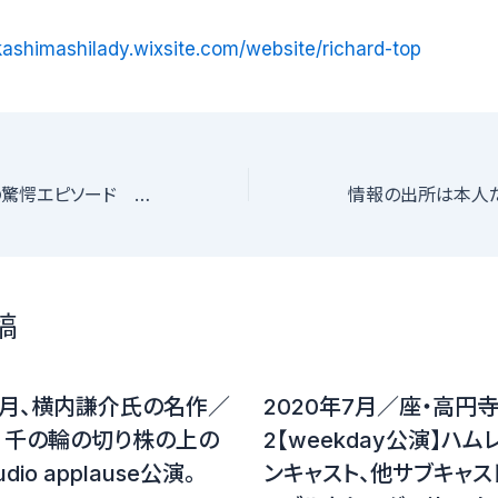
kashimashilady.wixsite.com/website/richard-top
芸人・河邑ミク母の驚愕エピソード 不審者相手に「〇〇」を持ってきた！
稿
11月、横内謙介氏の名作／
2020年7月／座・高円
・ 千の輪の切り株の上の
2【weekday公演】ハム
dio applause公演。
ンキャスト、他サブキャス