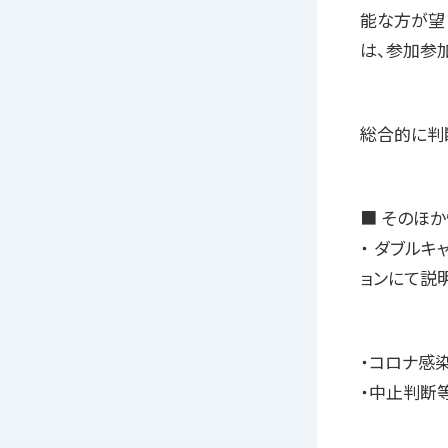
能な方が望
は、参加参
総合的に判
■ そのほ
・ ダブルキ
ョンにて説
・コロナ感
・中止判断