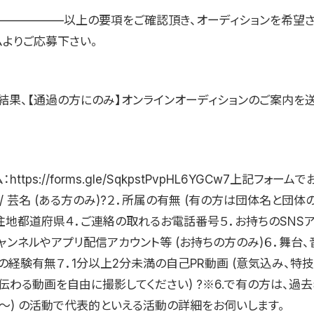
—————–以上の要項をご確認頂き、オーディションを希望
ムよりご応募下さい。
結果、【通過の方にのみ】オンラインオーディションのご案内を
https://forms.gle/SqkpstPvpHL6YGCw7上記フォー
 / 芸名 (ある方のみ)?２．所属の有無 (有の方は団体名と団
居住地都道府県４．ご連絡の取れるお電話番号５．お持ちのSNSア
eチャンネルやアプリ配信アカウント等 (お持ちの方のみ)６．舞台
の経験有無７．1分以上2分未満の自己PR動画 (意気込み、特
伝わる動画を自由に撮影してください) ?※6.で有の方は、過去
1月〜) の活動で代表的といえる活動の詳細をお伺いします。