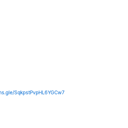
orms.gle/SqkpstPvpHL6YGCw7