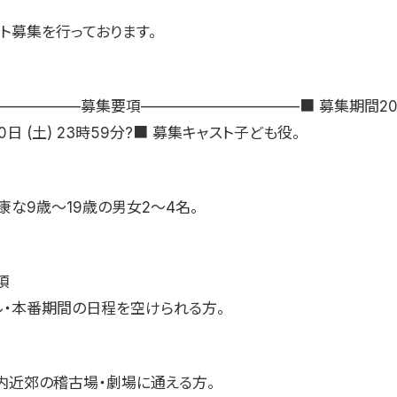
ト募集を行っております。
—————–募集要項——————————–■ 募集期間202
10日 (土) 23時59分?■ 募集キャスト子ども役。
康な9歳〜19歳の男女2〜4名。
項
サル・本番期間の日程を空けられる方。
都内近郊の稽古場・劇場に通える方。