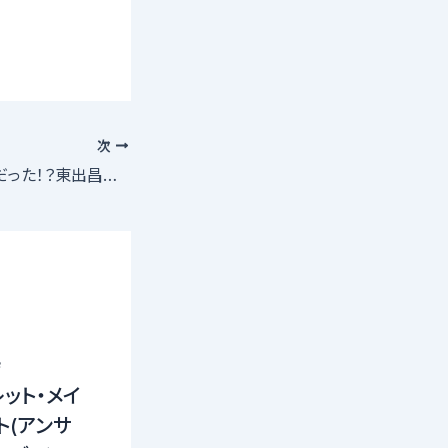
次
情報の出所は本人だった！？東出昌大の「養育費1万円」報道のネタ元判明
寺
レット・メイ
ト(アンサ