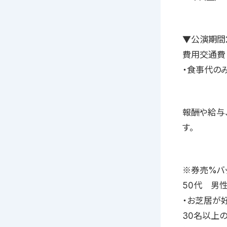
▼公演期間2
費用交通費
・食事代の
報酬や給与
す。
※券売%バ
50代 男
・お芝居が
30名以上