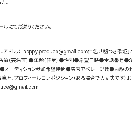
方。
ールにてお送りください。
ドレス：poppy.produce@gmail.com件名：「嘘つき歌姫
名前（芸名可）●年齢（任意）●性別●希望日時●電話番号●S
ter）●オーディション参加希望時間●集客アベレージ数●お顔の
出演歴、プロフィールコンポジション（ある場合で大丈夫です）
duce@gmail.com