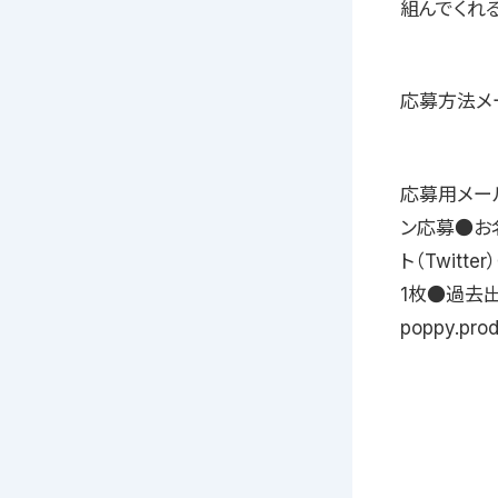
組んでくれる
応募方法メ
応募用メールア
ン応募●お
ト（Twit
1枚●過去
poppy.pro