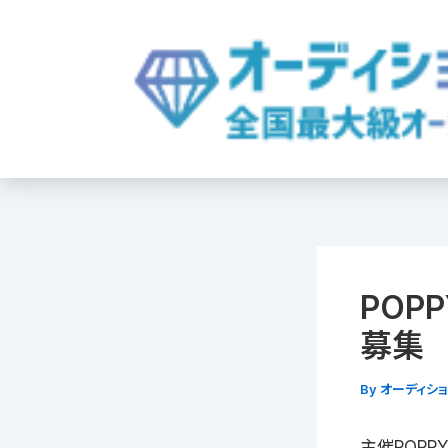
内
容
を
ス
キ
ッ
プ
POP
募集
By
オーディシ
主催POPPY