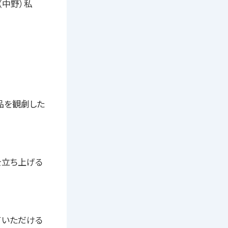
（中野）私
品を観劇した
を立ち上げる
ていただける