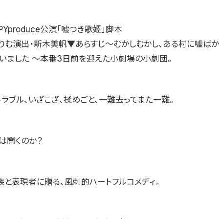
PYproduce公演「嘘つき歌姫」脚本
ぐりむ演出・新木美帆▼あらすじ〜むかしむかし、ある村に嘘ばか
 いました 〜本番3日前を迎えた小劇場の小劇団。
トラブル、いざこざ、揉めごと、一難去ってまた一難。
は開くのか？
族と表現者に贈る、風刺的ハートフルコメディ。