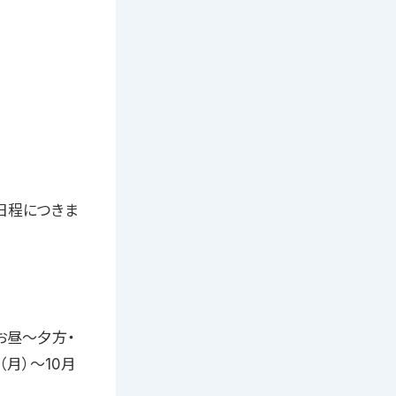
日程につきま
 お昼〜夕方・
（月）〜10月