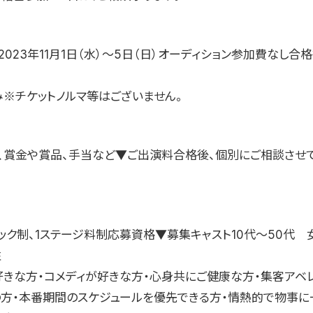
023年11月1日（水）〜5日（日）オーディション参加費なし合
み※チケットノルマ等はございません。
、賞金や賞品、手当など▼ご出演料合格後、個別にご相談させ
ック制、1ステージ料制応募資格▼募集キャスト10代〜50代 
性
好きな方・コメディが好きな方・心身共にご健康な方・集客アベ
の方・本番期間のスケジュールを優先できる方・情熱的で物事に