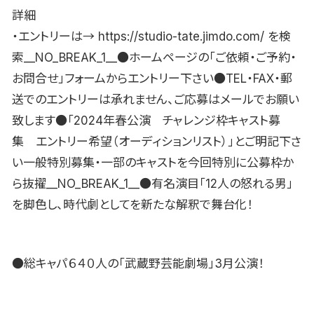
詳細
・エントリーは→ https://studio-tate.jimdo.com/ を検
索__NO_BREAK_1__●ホームページの「ご依頼・ご予約・
お問合せ」フォームからエントリー下さい●TEL・FAX・郵
送でのエントリーは承れません、ご応募はメールでお願い
致します●「2024年春公演 チャレンジ枠キャスト募
集 エントリー希望（オーディションリスト）」とご明記下さ
い一般特別募集・一部のキャストを今回特別に公募枠か
ら抜擢__NO_BREAK_1__●有名演目「12人の怒れる男」
を脚色し、時代劇としてを新たな解釈で舞台化！
●総キャパ６４０人の「武蔵野芸能劇場」3月公演！