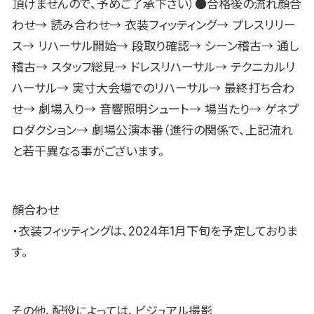
頂けませんので、予めご了承下さい）●合格後の流れ顔合
わせ→ 読み合わせ→ 衣装フィッティング→ プレスリリー
ス→ リハーサル開始→ 段取り確認→ シーン稽古→ 通し
稽古→ スタッフ総見→ ドレスリハーサル→ テクニカルリ
ハーサル→ 実寸大会場でのリハーサル→ 最終打ち合わ
せ→ 劇場入り→ 音響照明シュート→ 場当たり→ ゲネプ
ロダクション→ 劇場公演本番（進行の関係で、上記流れ
と若干異なる事がございます。
顔合わせ
・衣装フィッティングは、2024年1月下旬を予定しておりま
す。
その他、配役によっては、ビジュアル撮影