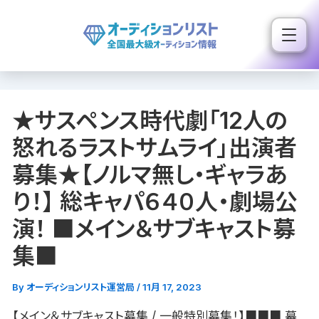
内
容
を
ス
キ
★サスペンス時代劇「12人の
ッ
プ
怒れるラストサムライ」出演者
募集★【ノルマ無し・ギャラあ
り！】 総キャパ６４０人・劇場公
演！ ■メイン＆サブキャスト募
集■
By
オーディションリスト運営局
/
11月 17, 2023
【メイン＆サブキャスト募集 / 一般特別募集！】■■■ 幕