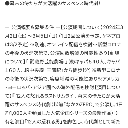
●幕末の侍たちが大活躍のサスペンス時代劇！
ー 公演概要＆募集条件 ー【公演期間について】2024年3
月2日（土）〜3月5日（日）（1日2回公演を予定、ゲネプロ
は3/2予定）※別途、オンライン配信を検討※新型コロナ
の今後の状況次第で、公演回数増減の可能性あり【劇場
について】「 武蔵野芸能劇場 」（総キャパ６４０人、キャパ
１６０人、JR中央線「三鷹駅」から徒歩1分）※新型コロナ
の今後の状況次第で、客席増減の可能性あり※アメリカ
・ヨーロッパ・アジア圏への海外配信も検討【演目につい
て】『 12人の怒れるラストサムライ 』幕末の侍たちが大活
躍のサスペンス時代劇（以前「なかのZERO」で公演し、1日
約1,000人を動員した人気企画シリーズの最新作品）※
有名演目「12人の怒れる男」を脚色し、時代劇として新た