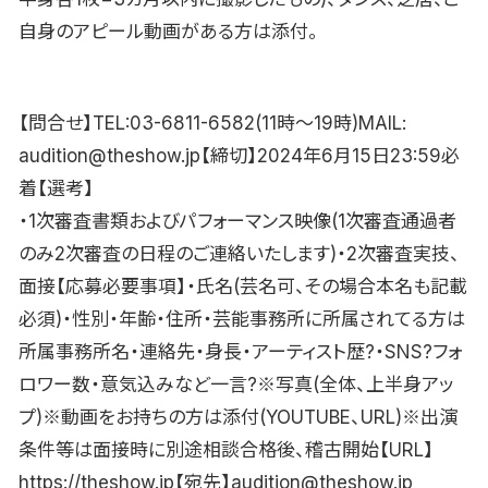
自身のアピール動画がある方は添付。
【問合せ】TEL:03-6811-6582(11時〜19時)MAIL:
audition@theshow.jp【締切】2024年6月15日23:59必
着【選考】
・1次審査書類およびパフォーマンス映像(1次審査通過者
のみ2次審査の日程のご連絡いたします)・2次審査実技、
面接【応募必要事項】・氏名(芸名可、その場合本名も記載
必須)・性別・年齢・住所・芸能事務所に所属されてる方は
所属事務所名・連絡先・身長・アーティスト歴?・SNS?フォ
ロワー数・意気込みなど一言?※写真(全体、上半身アッ
プ)※動画をお持ちの方は添付(YOUTUBE、URL)※出演
条件等は面接時に別途相談合格後、稽古開始【URL】
https://theshow.jp【宛先】audition@theshow.jp