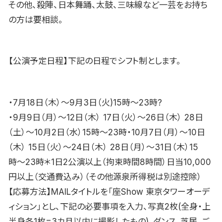
その他、殺陣、日本舞踊、太鼓、三味線など一芸をお持ち
の方は要相談。
【公演予定日程】下記の日程でシフト制とします。
・7月18日（木）〜9月3日（火)15時〜23時?
・9月9日（月）〜12日（木） 17日（火）〜26日（木） 28日
（土）〜10月2日（水）15時〜23時・10月7日（月）〜10日
（木） 15日（火）〜24日（木） 28日（月）〜31日（木）15
時〜23時＊1日2公演以上（拘束時間8時間）日当10,000
円以上（交通費込み）（その他源泉所得税は別途控除）
【応募方法】MAILタイトルを「座Show 東京タワーオーデ
ィション」とし、下記の必要事項を入力、写真2枚(全身・上
半身各1枚=3カ月以内に撮影したもの)、ダンス、芝居、ご