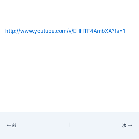
http://www.youtube.com/v/EHHTF4AmbXA?fs=1
前
次