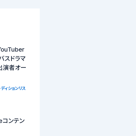
uTuber
バスドラマ
出演者オー
ディションリス
beコンテン