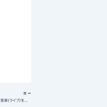
次
舞台と映像(映画)と音楽(ライブ)を融合し、芝居、歌、踊り、殺陣ありの今までにない新しい和エンターテイメントショー誕生！！