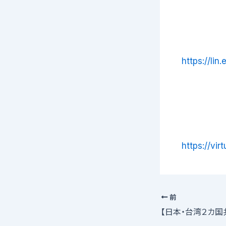
https://li
https://vir
前