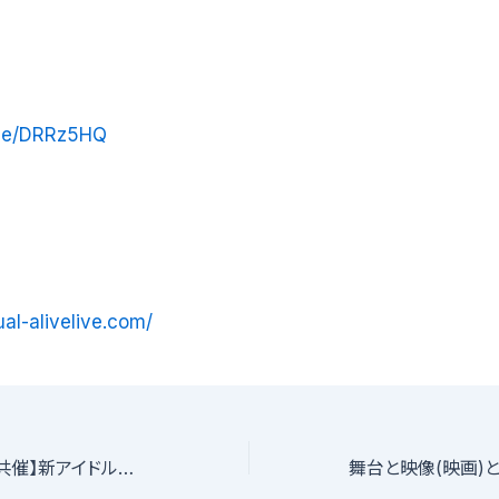
n.ee/DRRz5HQ
tual-alivelive.com/
【日本・台湾２カ国共催】新アイドル姉妹グループオーディション