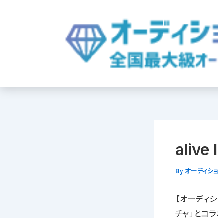
内
容
を
ス
キ
ッ
プ
aliv
By
オーディシ
【オーディショ
チャ」とコラ