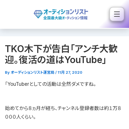
内
容
を
ス
キ
TKO木下が告白「アンチ大歓
ッ
プ
迎。復活の道はYouTube」
By
オーディションリスト運営局
/
11月 27, 2020
「YouTuberとしての活動は全然ダメですね。
始めてから８ヵ月が経ち、チャンネル登録者数は約１万８
０００人くらい。