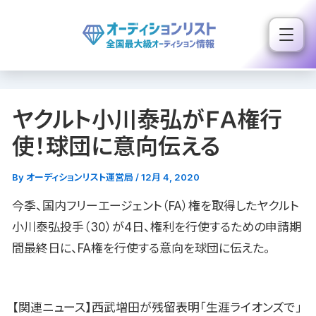
内
容
を
ス
キ
ヤクルト小川泰弘がＦＡ権行
ッ
プ
使！球団に意向伝える
By
オーディションリスト運営局
/
12月 4, 2020
今季、国内フリーエージェント（FA）権を取得したヤクルト
小川泰弘投手（30）が4日、権利を行使するための申請期
間最終日に、FA権を行使する意向を球団に伝えた。
【関連ニュース】西武増田が残留表明「生涯ライオンズで」