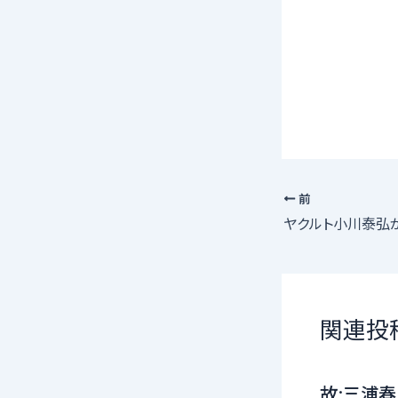
前
関連投
故:三浦春