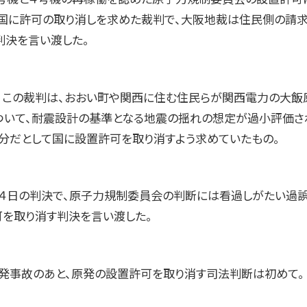
国に許可の取り消しを求めた裁判で、大阪地裁は住民側の請
判決を言い渡した。
日）この裁判は、おおい町や関西に住む住民らが関西電力の大飯
ついて、耐震設計の基準となる地震の揺れの想定が過小評価さ
分だとして国に設置許可を取り消すよう求めていたもの。
４日の判決で、原子力規制委員会の判断には看過しがたい過誤
可を取り消す判決を言い渡した。
発事故のあと、原発の設置許可を取り消す司法判断は初めて。