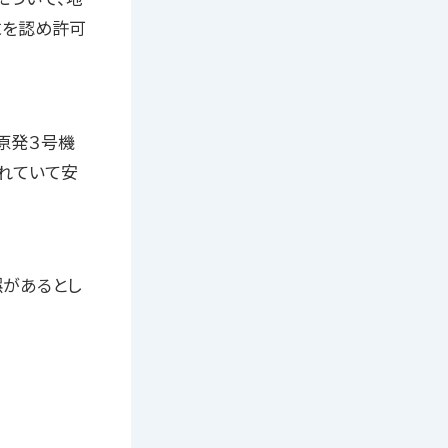
求を認め許可
原発３号機
れていて安
があるとし