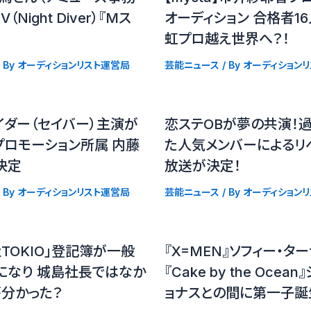
Night Diver）『Mス
オーディション 合格者
虹プロ越え世界へ？！
 By
オーディションリスト運営局
芸能ニュース
/ By
オーディション
イダー（セイバー）主演が
恋ステOBが夢の共演！
プロモーション所属 内藤
た人気メンバーによるリ
決定
放送が決定！
 By
オーディションリスト運営局
芸能ニュース
/ By
オーディション
TOKIO」登記簿が一般
『X=MEN』ソフィー・タ
になり 城島社長ではなか
『Cake by the Ocea
が分かった？
ョナスとの間に第一子誕