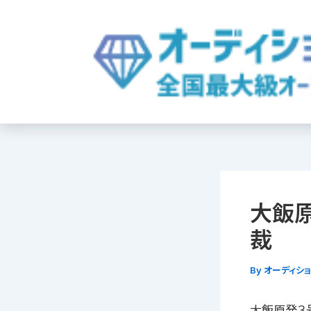
内
容
を
ス
キ
ッ
プ
大飯
裁
By
オーディシ
大飯原発３