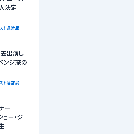
16人決定
リスト運営局
過去出演し
ベンジ旅の
リスト運営局
ーナー
n』ジョー・ジ
生