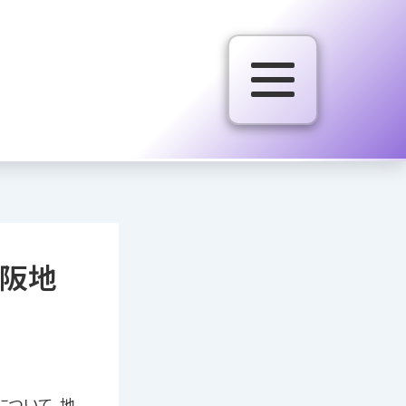
阪地
について、地