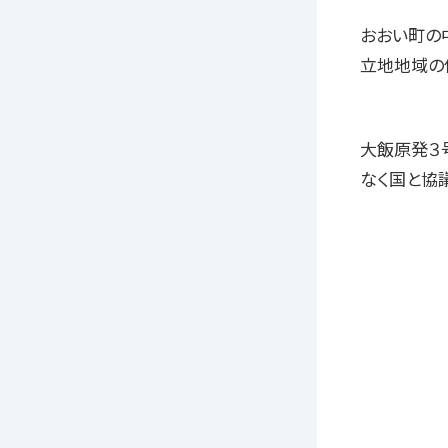
おおい町の
立地地域の
大飯原発３
なく国と協