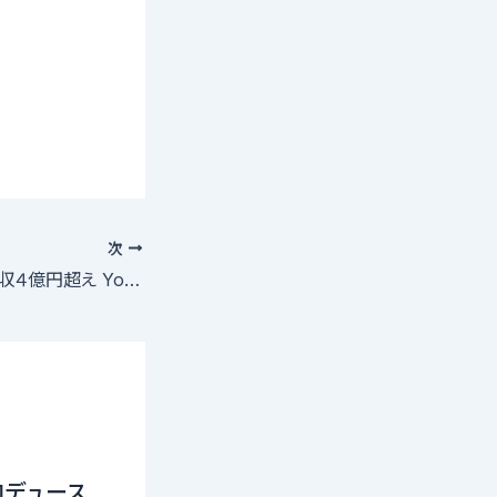
次
手越祐也 独立で年収４億円超え YouTube再生数は激減 漂うネタ枯れ感
ロデュース