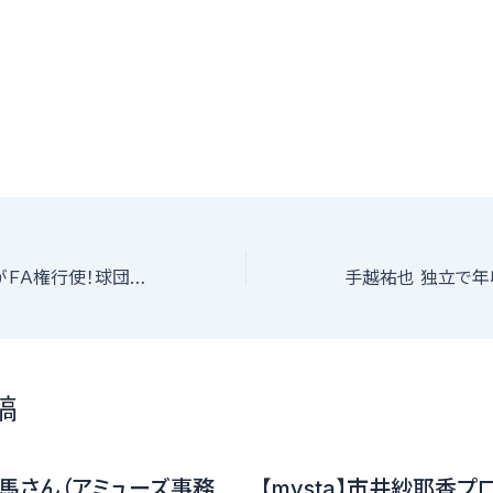
ヤクルト小川泰弘がＦＡ権行使！球団に意向伝える
稿
馬さん（アミューズ事務
【mysta】市井紗耶香プ