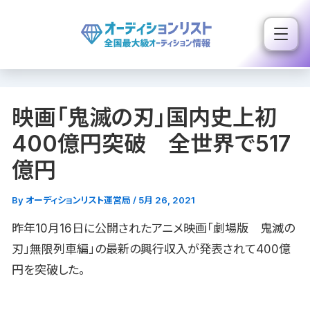
内
容
を
ス
キ
映画「鬼滅の刃」国内史上初
ッ
プ
400億円突破 全世界で517
億円
By
オーディションリスト運営局
/
5月 26, 2021
昨年10月16日に公開されたアニメ映画「劇場版 鬼滅の
刃」無限列車編」の最新の興行収入が発表されて400億
円を突破した。