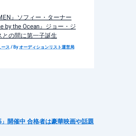
=MEN』ソフィー・ターナー
e by the Ocean』ジョー・ジ
スとの間に第一子誕生
ュース
/ By
オーディションリスト運営局
5」開催中 合格者は豪華映画や話題