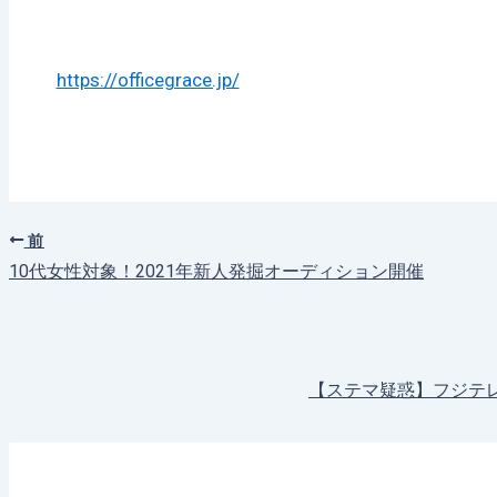
https://officegrace.jp/
前
10代女性対象！2021年新人発掘オーディション開催
【ステマ疑惑】フジテ