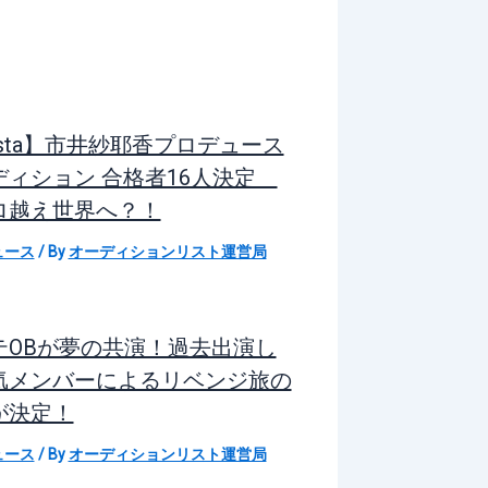
sta】市井紗耶香プロデュース
ディション 合格者16人決定
ロ越え世界へ？！
ュース
/ By
オーディションリスト運営局
テOBが夢の共演！過去出演し
気メンバーによるリベンジ旅の
が決定！
ュース
/ By
オーディションリスト運営局