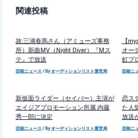
関連投稿
故:三浦春馬さん（アミューズ事務
【my
所）新曲MV（Night Diver）『Mス
オー
テ』で放送
虹プ
芸能ニュース
/ By
オーディションリスト運営局
芸能ニ
新仮面ライダー（セイバー）主演が
恋ス
エイジアプロモーション所属 内藤
た人
秀一郎に決定
放送
芸能ニュース
/ By
オーディションリスト運営局
芸能ニ