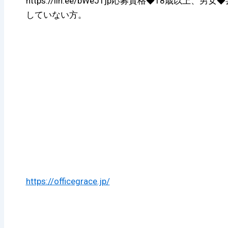
https://lin.ee/bWeJTjp応募資格◆18歳以
していない方。
https://officegrace.jp/