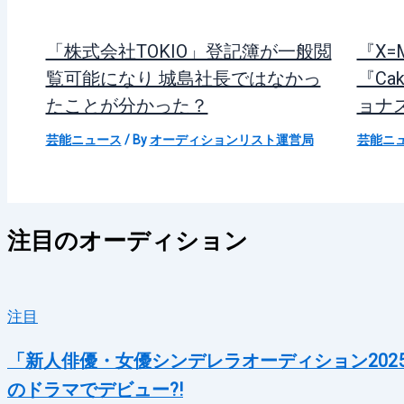
「株式会社TOKIO」登記簿が一般閲
『X
覧可能になり 城島社長ではなかっ
『Cak
たことが分かった？
ョナ
芸能ニュース
/ By
オーディションリスト運営局
芸能ニ
注目のオーディション
注目
「新人俳優・女優シンデレラオーディション202
のドラマでデビュー?!