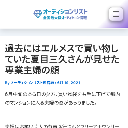
内
容
を
ス
キ
過去にはエルメスで買い物し
ッ
プ
ていた夏目三久さんが見せた
専業主婦の顔
By
オーディションリスト運営局
/
6月 19, 2021
6月中旬のある日の夕方、買い物袋を右手に下げて都内
のマンションに入る夫婦の姿があっりました。
夫婦はお笑い芸人の有吉弘行さんとフリーアナウンサー