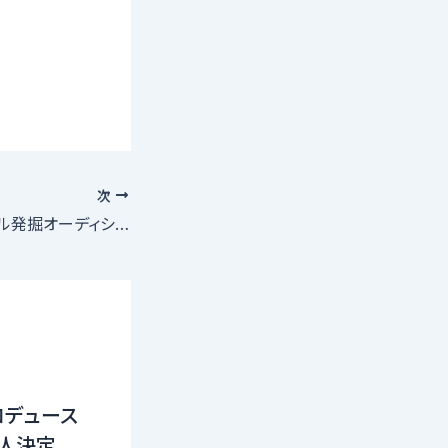
次
新人ランウェイモデル発掘オーディション開催
ロデュース
16人決定