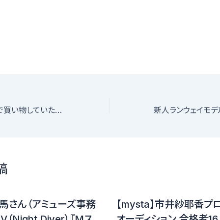
過去にはエルメスで買い物していた夏目三久さんが見せた専業主婦の顔
稿
馬さん（アミューズ事務
【mysta】市井紗耶香プ
Night Diver）『Mス
オーディション 合格者