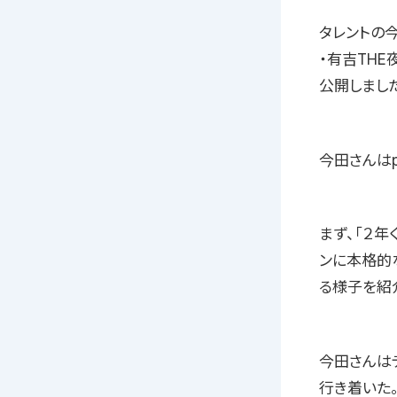
タレントの今
・有吉TH
公開しました
今田さんはp
まず、「２年
ンに本格的
る様子を紹
今田さんは
行き着いた