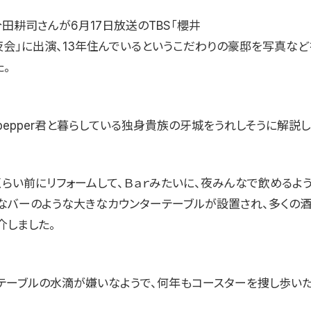
田耕司さんが6月17日放送のTBS「櫻井
E夜会」に出演、13年住んでいるというこだわりの豪邸を写真な
。
epper君と暮らしている独身貴族の牙城をうれしそうに解説し
くらい前にリフォームして、Ｂａｒみたいに、夜みんなで飲めるよう
なバーのような大きなカウンターテーブルが設置され、多くの
介しました。
テーブルの水滴が嫌いなようで、何年もコースターを捜し歩いた
。