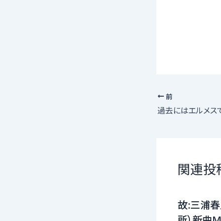
前
関連投
故:三浦春
所）新曲MV（