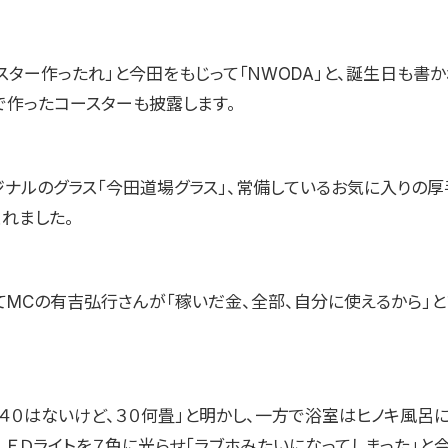
スター作ったれ」と今田をもじって「NWODA」と、誕生日も書
で作ったコースターも披露します。
ジナルのグラス「今田道場グラス」、常備しているお気に入りの厚
れました。
てMCの有吉弘行さんが「稼いだ金、全部、自分に使えるから」と
。
「４０はないけど、３０何畳」と明かし、一方で浴室はヒノキ風呂に
ＬＥＤライトを７色に光らせ「ラブホみたいになってしまった」と