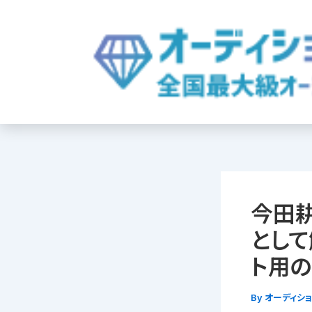
内
容
を
ス
キ
ッ
プ
今田
として
ト用
By
オーディシ