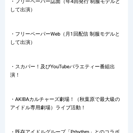
・フリーペーパー誌面（年4回発行 制服モデルと
して出演）
・フリーペーパーWeb（月1回配信 制服モデルと
して出演）
・スカパー！及びYouTubeバラエティー番組出
演！
・AKIBAカルチャーズ劇場！（秋葉原で最大級の
アイドル専用劇場）ライブ活動！
・既存アイドルグループ「Prhythm」とのコラボ