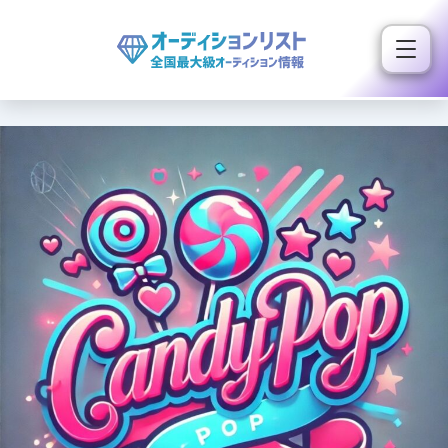
内
容
を
ス
キ
ッ
プ