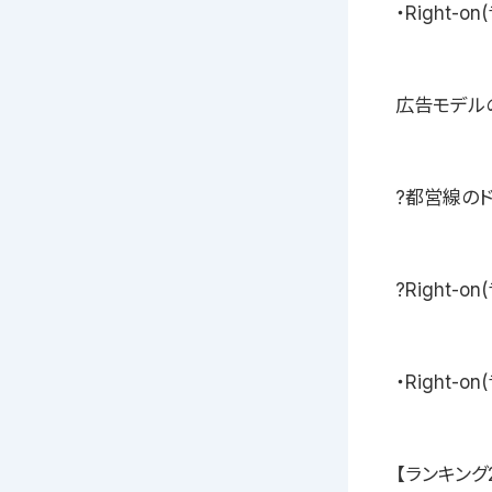
・Right
広告モデル
?都営線のド
?Right
・Right-
【ランキング