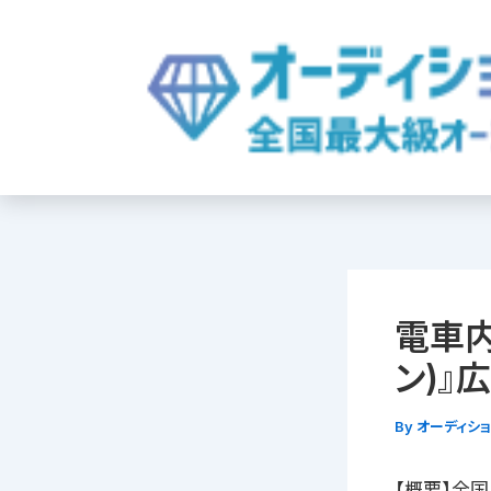
内
容
を
ス
キ
ッ
プ
電車内
ン)』
By
オーディシ
【概要】全国