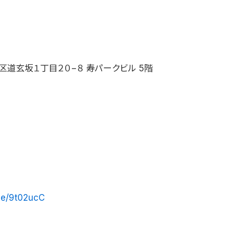
区道玄坂１丁目２０−８ 寿パークビル 5階
.ee/9t02ucC