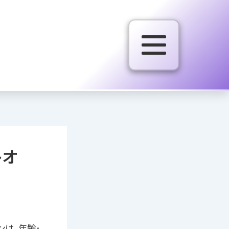
トオ
ンは、年齢･