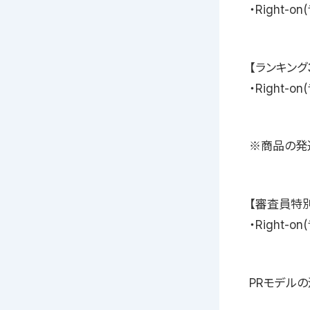
・Right-
【ランキング
・Right-
※商品の発
【審査員特別
・Right
PRモデル