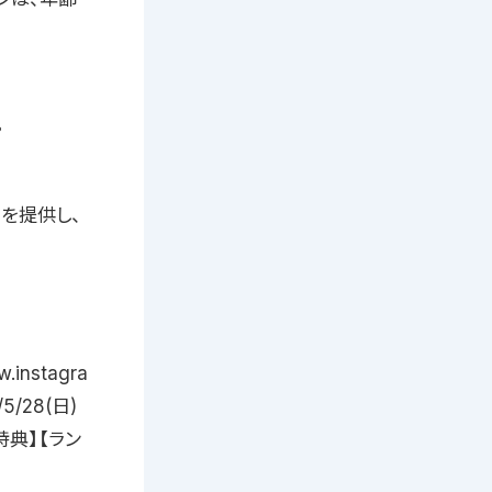
。
を提供し、
w.instagra
5/28(日)
9【特典】【ラン