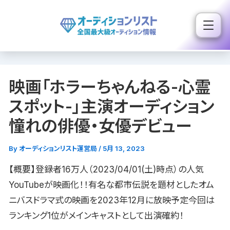
内
容
を
ス
キ
映画「ホラーちゃんねる-心霊
ッ
プ
スポット-」主演オーディション
憧れの俳優・女優デビュー
By
オーディションリスト運営局
/
5月 13, 2023
【概要】登録者16万人（2023/04/01(土)時点）の人気
YouTubeが映画化！！有名な都市伝説を題材としたオム
ニバスドラマ式の映画を2023年12月に放映予定今回は
ランキング1位がメインキャストとして出演確約！