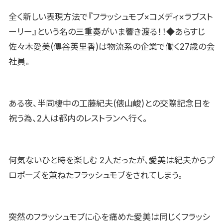
全く新しい表現方法で『フラッシュモブ×コメディ×ラブスト
ーリー』という名の三重奏がいま響き渡る！！◆あらすじ
佐々木愛美(傳谷英里香)は物流系の企業で働く27歳の会
社員。
ある夜、半同棲中の工藤紀夫(俵山峻)との交際記念日を
祝う為、2人は都内のレストランへ行く。
何気ないひと時を楽しむ 2人だったが、愛美は紀夫からプ
ロポーズを兼ねたフラッシュモブをされてしまう。
突然のフラッシュモブに心を痛めた愛美は同じくフラッシ