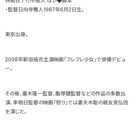
林祐衣 / 竹中直人 ほか◆脚本
・監督日向寺雅人1987年6月2日生。
東京出身。
2008年新垣結衣主演映画「フレフレ少女」で俳優デビュ
ー。
その後、廣木隆一監督、飯塚健監督などの作品の多数出
演、李相日監督の映画「怒り」では妻夫木聡の親友克弘役
を演じた。