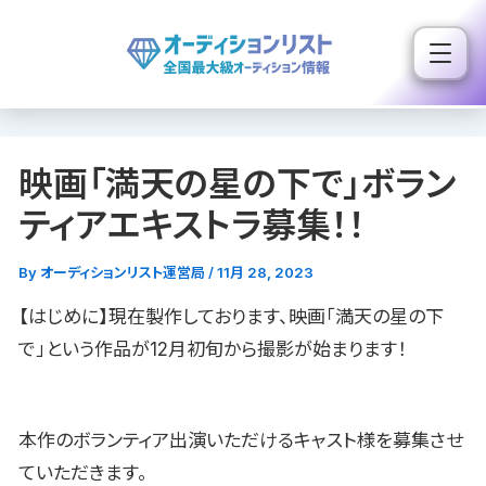
内
容
を
ス
キ
映画「満天の星の下で」ボラン
ッ
プ
ティアエキストラ募集！！
By
オーディションリスト運営局
/
11月 28, 2023
【はじめに】現在製作しております、映画「満天の星の下
で」という作品が12月初旬から撮影が始まります！
本作のボランティア出演いただけるキャスト様を募集させ
ていただきます。