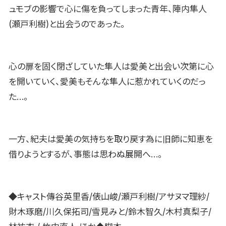
ュモブの影響で心に傷を負ってしまった青年、陣内隼人
(瀬戸利樹)と出会うのであった。
心の扉を固く閉ざしていた隼人は愛美と出会い次第に心
を開いていく、愛美もそんな隼人に惹かれていくのだっ
た…。
一方、紀夫は愛美の気持ちを取り戻す為に旧師に知恵を
借りようとするが、事態は思わぬ展開へ…。
◆キャスト傳谷英里香/俵山峻/瀬戸利樹/アサヌマ理紗/
財木琢磨/川久保拓司/雪見みと/鈴木智久/木村真梨子/