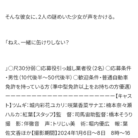
そんな彼女に、2人の謎めいた少女が声をかける。
「ねえ、一緒に缶けりしない？
」○尺30分弱○応募役引っ越し業者役（2名）○応募条件
・男性（10代後半〜50代後半）○歓迎条件・普通自動車
免許を持っている方（準中型免許以上をお持ちの方優遇）
ーーーーーーーーーーーーーーーーーーーーー【キャス
ト】ツムギ：城内彩花ユカリ：咲葉香菜サナエ：楠本奈々瀬
ハルカ：紅葉【スタッフ】監 督：司馬宙助監督：橋本そうり
撮 影：伴徹音 声：トリじぃ美 術：堀内優広 報：葉
佐文香ほか【撮影期間】2024年1月6日〜8日 8時〜16