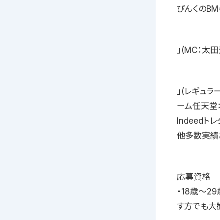
ぴんくのBM
」(MC：太田
」(レギュラ
ーム任天堂オ
Indeed
他多数実績
応募資格
・18歳〜
す方でも大