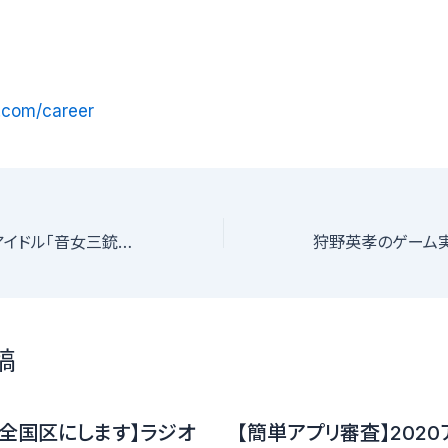
r.com/career
[福岡]YouTuberアイドル「音女三銃士」新メンバーオーディション
稿
全国区にします】ラジオ
【簡単アプリ審査】202