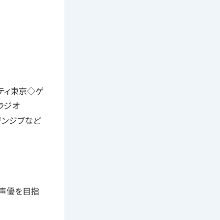
シティ東京◇ゲ
送ラジオ
ジンジブなど
は声優を目指