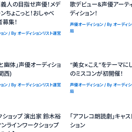
原義人の目指せ声優！メデ
歌デビュー&声優アーテ
ンちょこっと！おしゃべ
ディション！
者募集！
声優オーディション
/ By
オーディシ
局
ョン
/ By
オーディションリスト運営
と幽体」声優オーディショ
“美女×こえ”をテーマに
関西)
のミスコンが初開催！
ョン
/ By
オーディションリスト運営
声優オーディション
/ By
オーディシ
局
ショップ 演出家 鈴木裕
「アフレコ朗読劇」キャス
オンラインワークショップ
ション