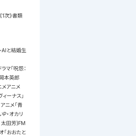
考《1次》書類
AIと結婚生
ラマ「呪怨：
督：岡本英郎
ニメアニメ
ヴィーナス」
アニメ「青
いP・オカリ
：太田芳)FM
ラジオ「おおたと