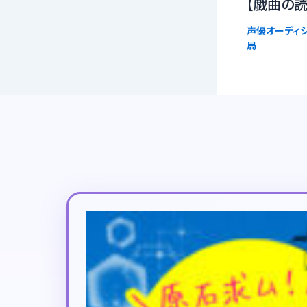
【戯曲の読
声優オーディシ
局