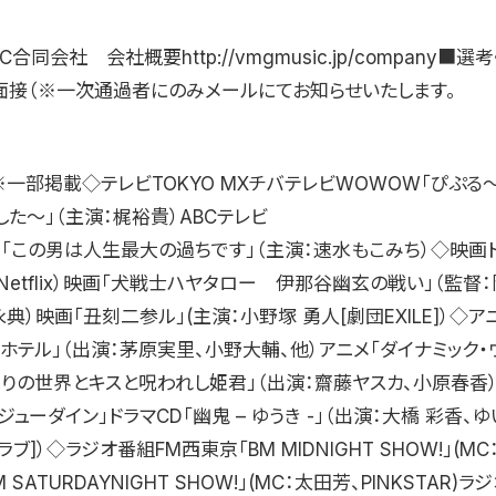
IC合同会社 会社概要http://vmgmusic.jp/company■選
》面接（※一次通過者にのみメールにてお知らせいたします。
一部掲載◇テレビTOKYO MXチバテレビWOWOW「ぴぷる〜
た〜」（主演：梶裕貴）ABCテレビ
日「この男は人生最大の過ちです」（主演：速水もこみち）◇映画ド
Netflix）映画「犬戦士ハヤタロー 伊那谷幽玄の戦い」（監
典）映画「丑刻二参ル」(主演：小野塚 勇人[劇団EXILE]）◇ア
ホテル」（出演：茅原実里、小野大輔、他）アニメ「ダイナミック・
わりの世界とキスと呪われし姫君」（出演：齋藤ヤスカ、小原春香）
ューダイン」ドラマCD「幽鬼 – ゆうき -」（出演：大橋 彩香、ゆ
ブ]）◇ラジオ番組FM西東京「BM MIDNIGHT SHOW!」(MC
 SATURDAYNIGHT SHOW!」(MC：太田芳、PINKSTAR)