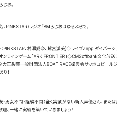
らじお。
芳、PINKSTAR)ラジオ「BMらじおはゆるぷらで。
ー：PINKSTAR、村瀬愛奈、鷺宮潔美)◇ライブZepp ダイバー
ンラインゲーム「ARK FRONTIER」◇CMSoftbank文化放
トレタ大正製薬一般財団法人BOAT RACE振興会サッポロビール
あり！
29歳・男女不問・経験不問（全く実績がない新人声優さん、また
歓迎、一緒に実績を築いていきましょう！