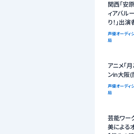
関西「安
ィアバルー
り！」出演
声優オーディシ
局
アニメ「月
ンin大阪(
声優オーディシ
局
芸能ワーク
美による