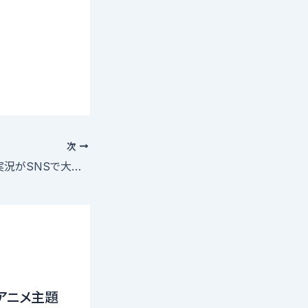
次
狩野英孝のゲーム実況がSNSで大反響！Twitterでトレンド入り
0アニメ主題