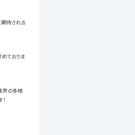
に期待される
求めておりま
業界の多様
す！