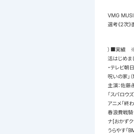
VMG MUS
選考《2次
）■実績 ※
活はじめまし
・テレビ朝
呪いの家」（
主演：佐藤永
「スパロウズ
アニメ「終
春浪費戦騎ジ
ナ[おかずクラ
うらやす「BM