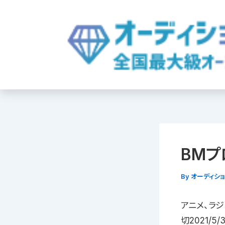
内
容
を
ス
キ
ッ
プ
BMプ
By
オーディシ
アニメ、ラ
切2021/