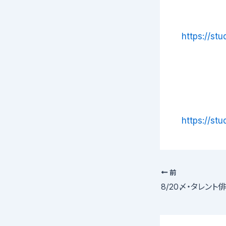
https://st
https://st
前