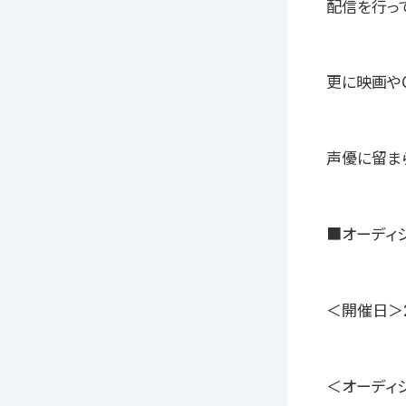
配信を行っ
更に映画や
声優に留ま
■オーディ
＜開催日＞2
＜オーディ