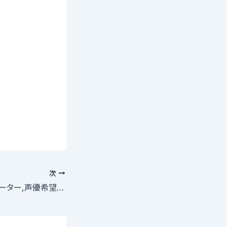
次
8/27(消印)〆・ナレーター,声優希望者募集!