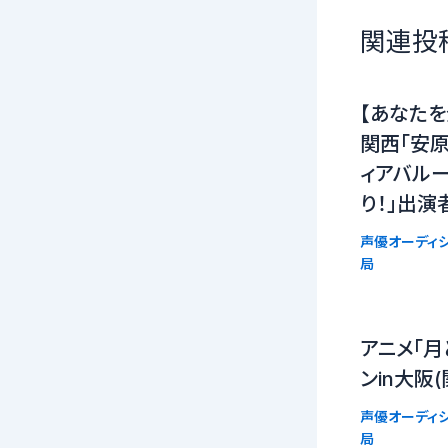
関連投
【あなたを
関西「安
ィアバルー
り！」出演
声優オーディシ
局
アニメ「月
ンin大阪(
声優オーディシ
局