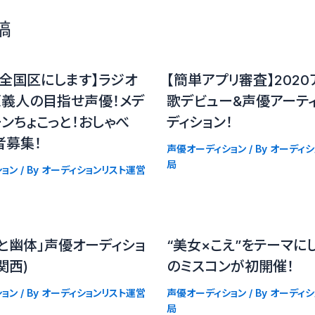
稿
全国区にします】ラジオ
【簡単アプリ審査】202
原義人の目指せ声優！メデ
歌デビュー&声優アーテ
ンちょこっと！おしゃべ
ディション！
者募集！
声優オーディション
/ By
オーディシ
局
ョン
/ By
オーディションリスト運営
と幽体」声優オーディショ
“美女×こえ”をテーマに
関西)
のミスコンが初開催！
ョン
/ By
オーディションリスト運営
声優オーディション
/ By
オーディシ
局