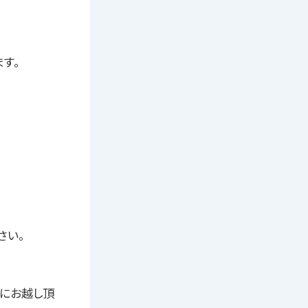
す。
さい。
オにお越し頂