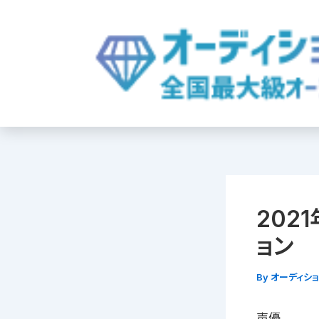
内
容
を
ス
キ
ッ
プ
202
ョン
By
オーディシ
声優