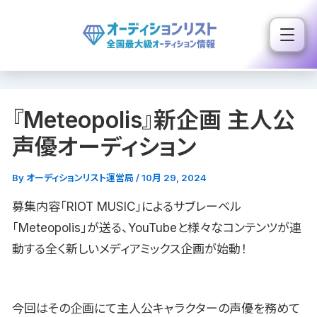
内
容
を
ス
キ
『Meteopolis』新企画 主人公
ッ
プ
声優オーディション
By
オーディションリスト運営局
/
10月 29, 2024
募集内容「RIOT MUSIC」によるサブレーベル
「Meteopolis」が送る、YouTubeと様々なコンテンツが連
動する全く新しいメディアミックス企画が始動！
今回はその企画にて主人公キャラクターの声優を務めて