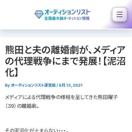
内
容
を
ス
キ
熊田と夫の離婚劇が、メディア
ッ
プ
の代理戦争にまで発展！【泥沼
化】
By
オーディションリスト運営局
/
6月 13, 2021
メディアによる代理戦争の様相を呈してきた熊田曜子
（39）の離婚劇。
その泥沼化が止まらない・・・。