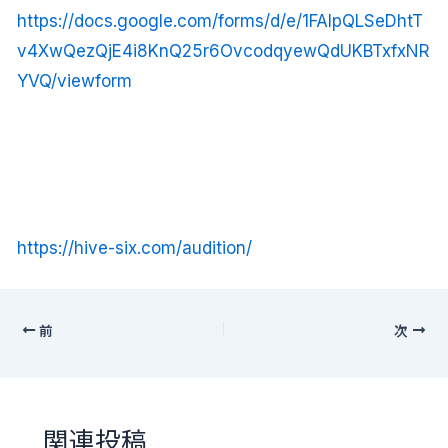
https://docs.google.com/forms/d/e/1FAIpQLSeDhtT
v4XwQezQjE4i8KnQ25r6OvcodqyewQdUKBTxfxNR
YVQ/viewform
https://hive-six.com/audition/
前
次
関連投稿